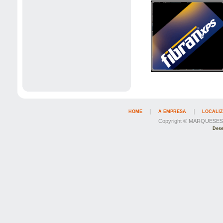
HOME
A EMPRESA
LOCALI
Copyright © MARQUESESIL
Dese