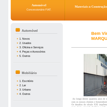
Automóvel
Materiais
Construção
de
Concessionário FIAT.
Automóvel
Bem Vin
MARQUE
1. Novos
2. Usados
3. Oficina e Serviços
4. Peças e Acessórios
5. Outros
Mobiliário
1. Escritório
2. Lar
3. Urbano
4. Outros
Ao longo destes quarenta anos de e
com os nossos clientes e fornecedores
Os desafios do século XXI impõem 