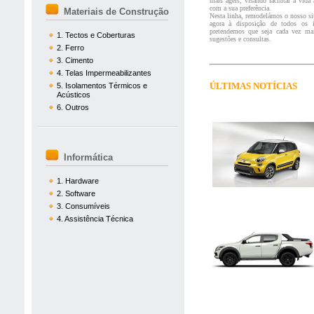
mais ágeis, visando facilitar a vid
com a sua preferência.
Materiais de Construção
Nesta linha, remodelámos o nosso siti
agora à disposição de todos os i
pretendemos que seja cada vez mais
1. Tectos e Coberturas
sugestões e consultas.
2. Ferro
3. Cimento
4. Telas Impermeabilizantes
ÚLTIMAS NOTÍCIAS
5. Isolamentos Térmicos e
Acústicos
6. Outros
Informática
1. Hardware
2. Software
3. Consumíveis
4. Assistência Técnica